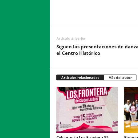
Facebook
Twitter
Compartir
Artículo anterior
Siguen las presentaciones de danz
el Centro Histórico
Artículos relacionados
Más del autor
Celebrarán Los Frontera 55
Recono