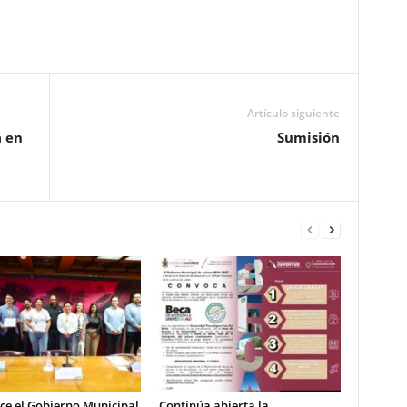
Pinterest
WhatsApp
Email
Print
Artículo siguiente
a en
Sumisión
ce el Gobierno Municipal
Continúa abierta la