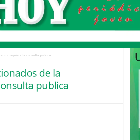
tauromaquia a la consulta publica
cionados de la
onsulta publica
Pinterest
WhatsApp
Email
Print