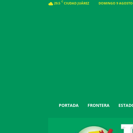
C
CIUDAD JUÁREZ
DOMINGO 9 AGOSTO 2
29.5
J
PORTADA
FRONTERA
ESTAD
u
á
r
e
z