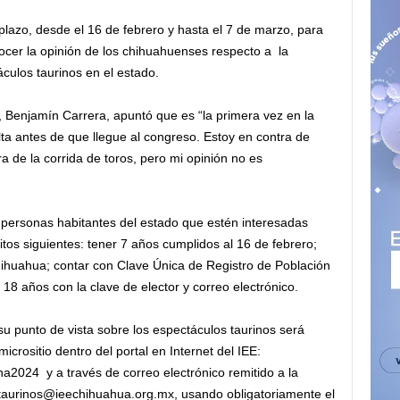
el plazo, desde el 16 de febrero y hasta el 7 de marzo, para
nocer la opinión de los chihuahuenses respecto a la
áculos taurinos en el estado.
, Benjamín Carrera, apuntó que es “la primera vez en la
ulta antes de que llegue al congreso. Estoy en contra de
ra de la corrida de toros, pero mi opinión no es
s personas habitantes del estado que estén interesadas
itos siguientes: tener 7 años cumplidos al 16 de febrero;
Chihuahua; contar con Clave Única de Registro de Población
 años con la clave de elector y correo electrónico.
 punto de vista sobre los espectáculos taurinos será
crositio dentro del portal en Internet del IEE:
na2024 y a través de correo electrónico remitido a la
staurinos@ieechihuahua.org.mx, usando obligatoriamente el