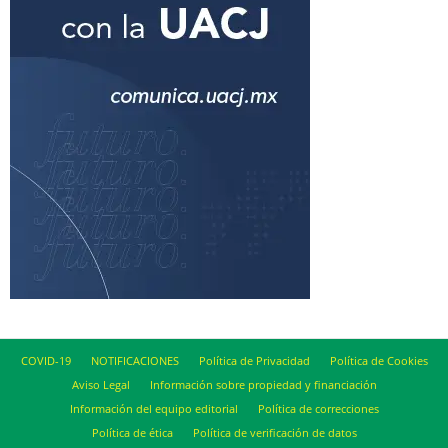
COVID-19
NOTIFICACIONES
Política de Privacidad
Política de Cookies
Aviso Legal
Información sobre propiedad y financiación
Información del equipo editorial
Política de correcciones
Política de ética
Política de verificación de datos