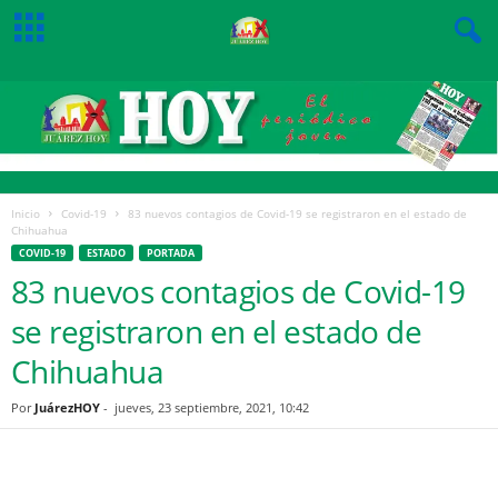
Inicio
Covid-19
83 nuevos contagios de Covid-19 se registraron en el estado de
Chihuahua
COVID-19
ESTADO
PORTADA
83 nuevos contagios de Covid-19
se registraron en el estado de
Chihuahua
Por
JuárezHOY
-
jueves, 23 septiembre, 2021, 10:42