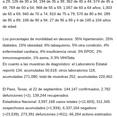
a 29; 126 de 30 a 34; 194 de 35 a 39; 362 de 40 a 44; 574 de 45 a
49; 769 de 50 a 54; 968 de 55 a 59; 1,057 de 60 a 64 años; 1,003
de 65 a 69; 940 de 70 a 74; 810 de 75 a 79; 570 de 80 a 84; 289
de 85 a 89; 108 de 90 a 94; 27 de 95 a 99 y 4 de 100 a 104 años
de edad.
Los porcentajes de morbilidad en decesos: 35% hipertensión, 25%
diabetes, 15% obesidad, 6% tabaquismo, 5% otra condición, 4%
enfermedad cardiaca, 4% insuficiencia renal, 3% EPOC, 2%
inmunosupresión, 1% asma, 0.3% VIH/Sida.
En cuanto a las muestras de diagnóstico: el Laboratorio Estatal
reportó 134, acumuladas 50,618; otros laboratorios 118,
acumuladas 271,080; total de muestras 252, acumuladas 220,462.
El Paso, Texas, al 22 de septiembre: 144,147 confirmados, 2,782
defunciones (+2), 139,244 recuperados.
Estadística Nacional: 3,597,168 casos totales (+11,603), 511,345
sospechosos acumulados (+1,934), 6,337,164 negativos
(+23,539), 273,391 defunciones (+811), 66,264 activos estimados