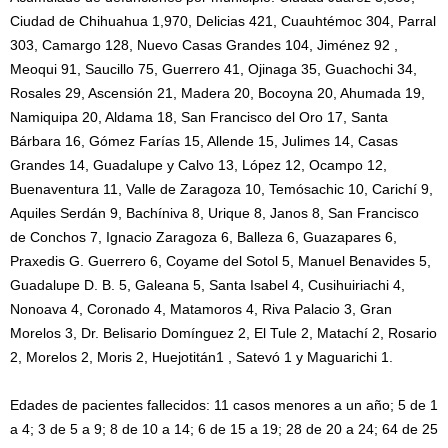
Ciudad de Chihuahua 1,970, Delicias 421, Cuauhtémoc 304, Parral
303, Camargo 128, Nuevo Casas Grandes 104, Jiménez 92 ,
Meoqui 91, Saucillo 75, Guerrero 41, Ojinaga 35, Guachochi 34,
Rosales 29, Ascensión 21, Madera 20, Bocoyna 20, Ahumada 19,
Namiquipa 20, Aldama 18, San Francisco del Oro 17, Santa
Bárbara 16, Gómez Farías 15, Allende 15, Julimes 14, Casas
Grandes 14, Guadalupe y Calvo 13, López 12, Ocampo 12,
Buenaventura 11, Valle de Zaragoza 10, Temósachic 10, Carichí 9,
Aquiles Serdán 9, Bachíniva 8, Urique 8, Janos 8, San Francisco
de Conchos 7, Ignacio Zaragoza 6, Balleza 6, Guazapares 6,
Praxedis G. Guerrero 6, Coyame del Sotol 5, Manuel Benavides 5,
Guadalupe D. B. 5, Galeana 5, Santa Isabel 4, Cusihuiriachi 4,
Nonoava 4, Coronado 4, Matamoros 4, Riva Palacio 3, Gran
Morelos 3, Dr. Belisario Domínguez 2, El Tule 2, Matachí 2, Rosario
2, Morelos 2, Moris 2, Huejotitán1 , Satevó 1 y Maguarichi 1.
Edades de pacientes fallecidos: 11 casos menores a un año; 5 de 1
a 4; 3 de 5 a 9; 8 de 10 a 14; 6 de 15 a 19; 28 de 20 a 24; 64 de 25