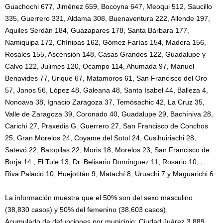
Guachochi 677, Jiménez 659, Bocoyna 647, Meoqui 512, Saucillo
335, Guerrero 331, Aldama 308, Buenaventura 222, Allende 197,
Aquiles Serdán 184, Guazapares 178, Santa Bárbara 177,
Namiquipa 172, Chínipas 162, Gómez Farías 154, Madera 156,
Rosales 155, Ascensión 148, Casas Grandes 122, Guadalupe y
Calvo 122, Julimes 120, Ocampo 114, Ahumada 97, Manuel
Benavides 77, Urique 67, Matamoros 61, San Francisco del Oro
57, Janos 56, López 48, Galeana 48, Santa Isabel 44, Balleza 4,
Nonoava 38, Ignacio Zaragoza 37, Temósachic 42, La Cruz 35,
Valle de Zaragoza 39, Coronado 40, Guadalupe 29, Bachíniva 28,
Carichí 27, Praxedis G. Guerrero 27, San Francisco de Conchos
25, Gran Morelos 24, Coyame del Sotol 24, Cusihuiriachi 28,
Satevó 22, Batopilas 22, Moris 18, Morelos 23, San Francisco de
Borja 14 , El Tule 13, Dr. Belisario Domínguez 11, Rosario 10, ,
Riva Palacio 10, Huejotitán 9, Matachí 8, Uruachi 7 y Maguarichi 6.
La información muestra que el 50% son del sexo masculino
(38,830 casos) y 50% del femenino (38,603 casos).
Acumulado de defunciones por municipio: Ciudad Juárez 3,889,