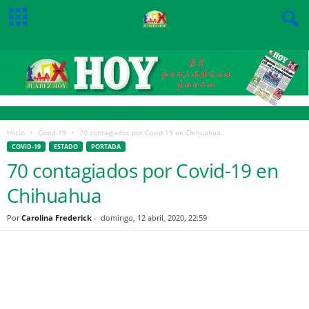
Inicio
Covid-19
70 contagiados por Covid-19 en Chihuahua
COVID-19
ESTADO
PORTADA
70 contagiados por Covid-19 en
Chihuahua
Por
Carolina Frederick
-
domingo, 12 abril, 2020, 22:59
Facebook
Twitter
Pinterest
WhatsApp
Email