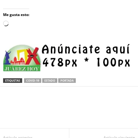
Me gusta esto:
Loading…
ETIQUETAS
COVID-19
ESTADO
PORTADA
Facebook
Twitter
Pinterest
WhatsApp
Email
Artículo anterior
Artículo siguiente