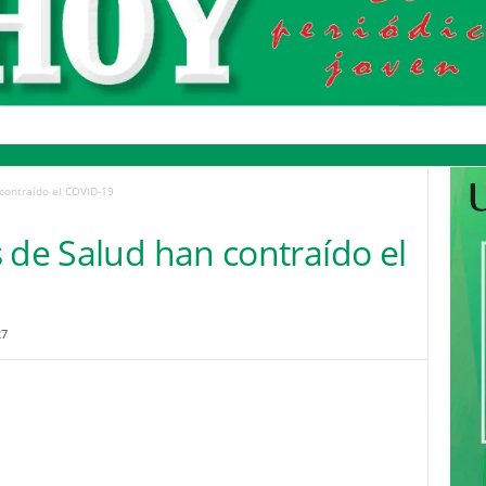
contraído el COVID-19
 de Salud han contraído el
27
Pinterest
WhatsApp
Email
Print