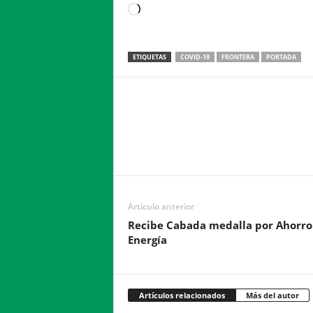
Loading…
ETIQUETAS
COVID-19
FRONTERA
PORTADA
Facebook
Twitter
Compartir
Artículo anterior
Recibe Cabada medalla por Ahorro
Energía
Artículos relacionados
Más del autor