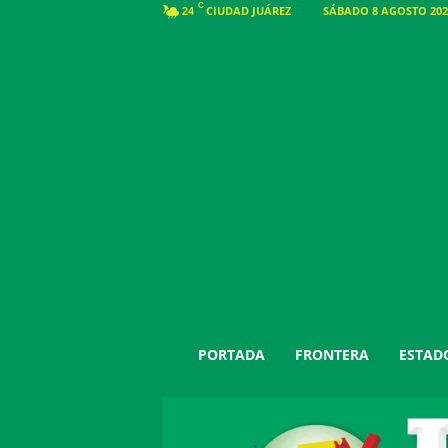
C
CIUDAD JUÁREZ
SÁBADO 8 AGOSTO 2026
24
J
PORTADA
FRONTERA
ESTAD
u
á
r
e
z