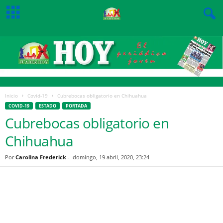
Inicio
Covid-19
Cubrebocas obligatorio en Chihuahua
COVID-19
ESTADO
PORTADA
Cubrebocas obligatorio en
Chihuahua
Por
Carolina Frederick
-
domingo, 19 abril, 2020, 23:24
Facebook
Twitter
Pinterest
WhatsApp
Email