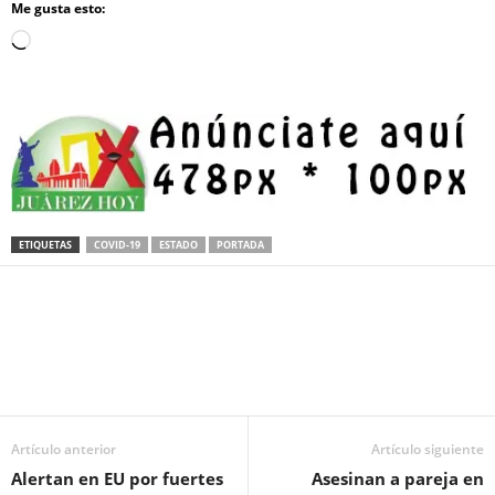
Me gusta esto:
Loading…
ETIQUETAS
COVID-19
ESTADO
PORTADA
Facebook
Twitter
Pinterest
WhatsApp
Email
Artículo anterior
Artículo siguiente
Alertan en EU por fuertes
Asesinan a pareja en