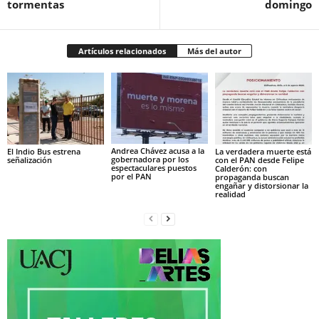
tormentas
domingo
Artículos relacionados
Más del autor
Andrea Chávez acusa a la
El Indio Bus estrena
La verdadera muerte está
gobernadora por los
señalización
con el PAN desde Felipe
espectaculares puestos
Calderón: con
por el PAN
propaganda buscan
engañar y distorsionar la
realidad