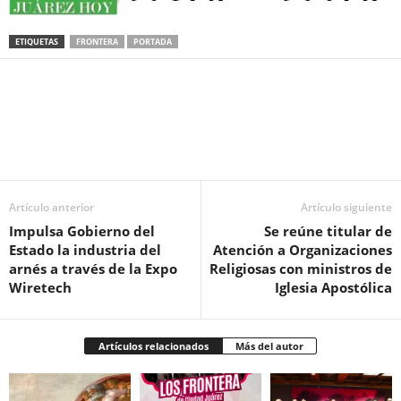
ETIQUETAS
FRONTERA
PORTADA
Facebook
Twitter
Pinterest
WhatsApp
Email
Artículo anterior
Artículo siguiente
Impulsa Gobierno del
Se reúne titular de
Estado la industria del
Atención a Organizaciones
arnés a través de la Expo
Religiosas con ministros de
Wiretech
Iglesia Apostólica
Artículos relacionados
Más del autor