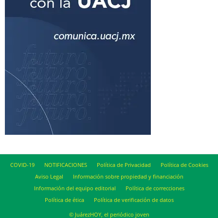
COVID-19
NOTIFICACIONES
Política de Privacidad
Política de Cookies
Aviso Legal
Información sobre propiedad y financiación
Información del equipo editorial
Política de correcciones
Política de ética
Política de verificación de datos
© JuárezHOY, el periódico joven