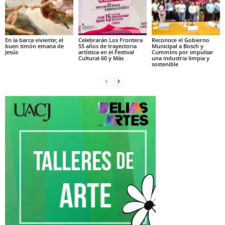
En la barca viviente; el
Celebrarán Los Frontera
Reconoce el Gobierno
buen timón emana de
55 años de trayectoria
Municipal a Bosch y
Jesús
artística en el Festival
Cummins por impulsar
Cultural 60 y Más
una industria limpia y
sostenible