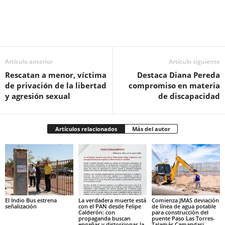
Facebook
Twitter
Pinterest
WhatsApp
Email
Artículo anterior
Artículo siguiente
Rescatan a menor, víctima
Destaca Diana Pereda
de privación de la libertad
compromiso en materia
y agresión sexual
de discapacidad
Artículos relacionados
Más del autor
El Indio Bus estrena
La verdadera muerte está
Comienza JMAS deviación
señalización
con el PAN desde Felipe
de línea de agua potable
Calderón: con
para construcción del
propaganda buscan
puente Paso Las Torres-
engañar y distorsionar la
Talamás Camandari.