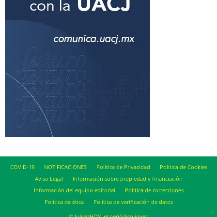
COVID-19
NOTIFICACIONES
Política de Privacidad
Política de Cookies
Aviso Legal
Información sobre propiedad y financiación
Información del equipo editorial
Política de correcciones
Política de ética
Política de verificación de datos
© JuárezHOY, el periódico joven