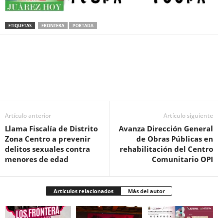
ETIQUETAS
FRONTERA
PORTADA
Facebook
Twitter
Pinterest
WhatsApp
Email
Artículo anterior
Artículo siguiente
Llama Fiscalía de Distrito
Avanza Dirección General
Zona Centro a prevenir
de Obras Públicas en
delitos sexuales contra
rehabilitación del Centro
menores de edad
Comunitario OPI
Artículos relacionados
Más del autor