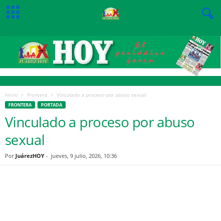
Inicio
Frontera
Vinculado a proceso por abuso sexual
FRONTERA
PORTADA
Vinculado a proceso por abuso
sexual
Por
JuárezHOY
-
jueves, 9 julio, 2026, 10:36
Facebook
Twitter
Pinterest
WhatsApp
Email