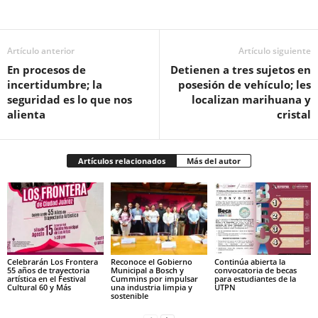
Facebook
Twitter
Pinterest
WhatsApp
Email
Artículo anterior
Artículo siguiente
En procesos de
Detienen a tres sujetos en
incertidumbre; la
posesión de vehículo; les
seguridad es lo que nos
localizan marihuana y
alienta
cristal
Artículos relacionados
Más del autor
Celebrarán Los Frontera
Reconoce el Gobierno
Continúa abierta la
55 años de trayectoria
Municipal a Bosch y
convocatoria de becas
artística en el Festival
Cummins por impulsar
para estudiantes de la
Cultural 60 y Más
una industria limpia y
UTPN
sostenible