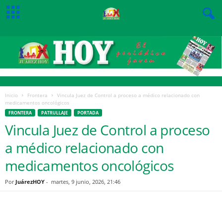
Inicio
Frontera
Vincula Juez de Control a proceso a médico relacionado con
medicamentos oncológicos
FRONTERA
PATRULLAJE
PORTADA
Vincula Juez de Control a proceso
a médico relacionado con
medicamentos oncológicos
Por
JuárezHOY
-
martes, 9 junio, 2026, 21:46