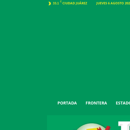
C
CIUDAD JUÁREZ
JUEVES 6 AGOSTO 202
33.1
J
PORTADA
FRONTERA
ESTAD
u
á
r
e
z