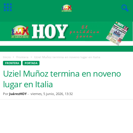
Inicio
Frontera
Uziel Muñoz termina en noveno lugar en Italia
FRONTERA
PORTADA
Uziel Muñoz termina en noveno
lugar en Italia
Por
JuárezHOY
-
viernes, 5 junio, 2026, 13:32
Facebook
Twitter
Pinterest
WhatsApp
Email