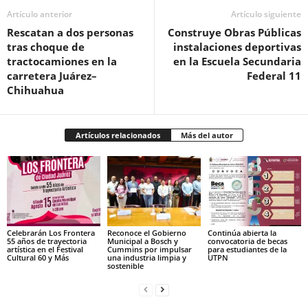
Artículo anterior
Artículo siguiente
Rescatan a dos personas
Construye Obras Públicas
tras choque de
instalaciones deportivas
tractocamiones en la
en la Escuela Secundaria
carretera Juárez–
Federal 11
Chihuahua
Artículos relacionados
Más del autor
Celebrarán Los Frontera
Reconoce el Gobierno
Continúa abierta la
55 años de trayectoria
Municipal a Bosch y
convocatoria de becas
artística en el Festival
Cummins por impulsar
para estudiantes de la
Cultural 60 y Más
una industria limpia y
UTPN
sostenible