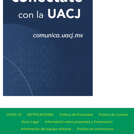
COVID-19
NOTIFICACIONES
Política de Privacidad
Política de Cookies
Aviso Legal
Información sobre propiedad y financiación
Información del equipo editorial
Política de correcciones