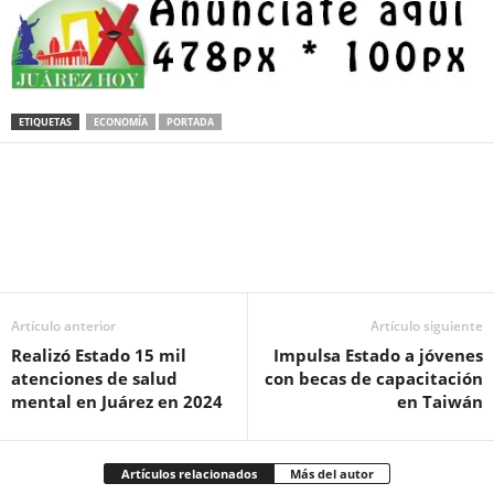
ETIQUETAS
ECONOMÍA
PORTADA
Facebook
Twitter
Pinterest
WhatsApp
Email
Artículo anterior
Artículo siguiente
Realizó Estado 15 mil
Impulsa Estado a jóvenes
atenciones de salud
con becas de capacitación
mental en Juárez en 2024
en Taiwán
Artículos relacionados
Más del autor