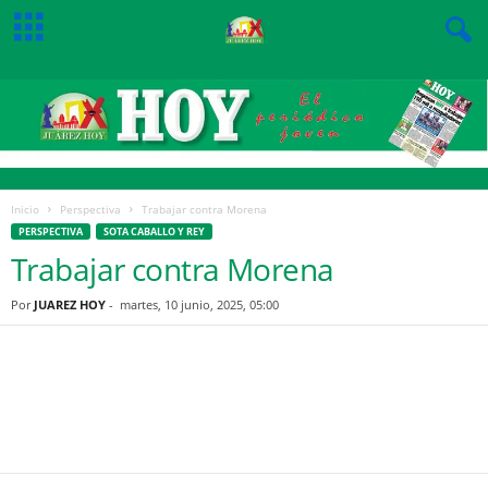
Inicio
Perspectiva
Trabajar contra Morena
PERSPECTIVA
SOTA CABALLO Y REY
Trabajar contra Morena
Por
JUAREZ HOY
-
martes, 10 junio, 2025, 05:00
Facebook
Twitter
Pinterest
WhatsApp
Email