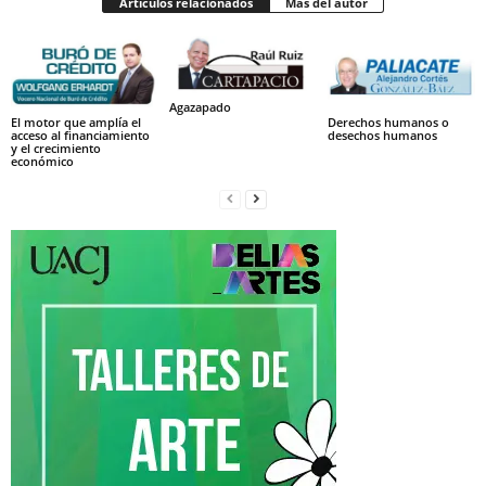
Artículos relacionados
Más del autor
Agazapado
El motor que amplía el
Derechos humanos o
acceso al financiamiento
desechos humanos
y el crecimiento
económico