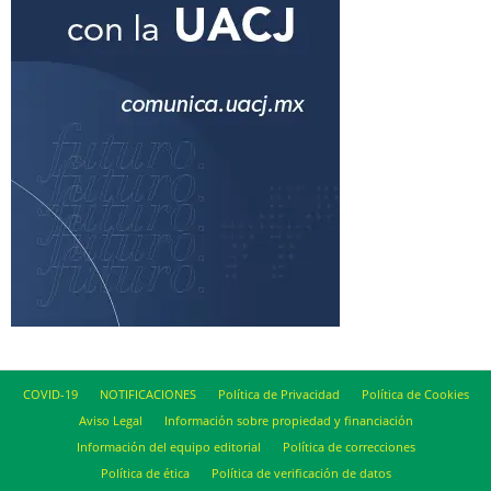
COVID-19
NOTIFICACIONES
Política de Privacidad
Política de Cookies
Aviso Legal
Información sobre propiedad y financiación
Información del equipo editorial
Política de correcciones
Política de ética
Política de verificación de datos