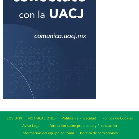
COVID-19
NOTIFICACIONES
Política de Privacidad
Política de Cookies
Aviso Legal
Información sobre propiedad y financiación
Información del equipo editorial
Política de correcciones