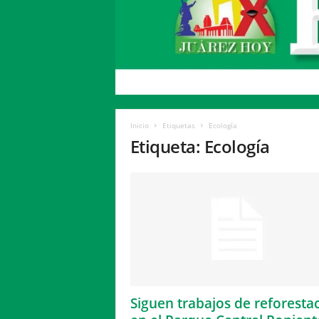
H
o
y
Inicio
Etiquetas
Ecología
Etiqueta: Ecología
Siguen trabajos de reforesta