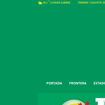
C
CIUDAD JUÁREZ
VIERNES 7 AGOSTO 20
29.1
J
PORTADA
FRONTERA
ESTAD
u
á
r
e
z