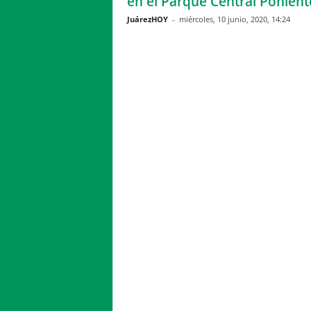
en el Parque Central Ponient
JuárezHOY
-
miércoles, 10 junio, 2020, 14:24