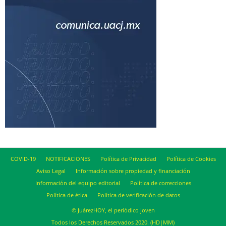
COVID-19
NOTIFICACIONES
Política de Privacidad
Política de Cookies
Aviso Legal
Información sobre propiedad y financiación
Información del equipo editorial
Política de correcciones
Política de ética
Política de verificación de datos
© JuárezHOY, el periódico joven
Todos los Derechos Reservados 2020. (HD|MM)