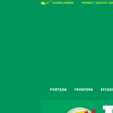
C
CIUDAD JUÁREZ
VIERNES 7 AGOSTO 2026
27
J
PORTADA
FRONTERA
ESTAD
u
á
r
e
z