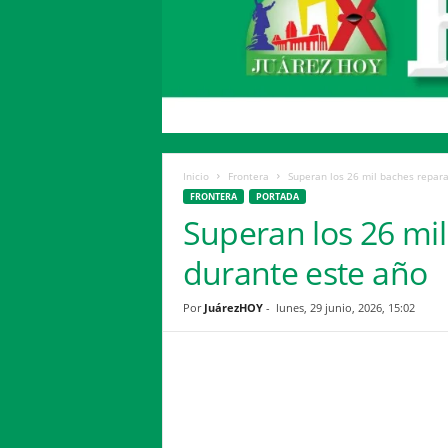
H
o
y
Inicio
Frontera
Superan los 26 mil baches repar
FRONTERA
PORTADA
Superan los 26 mi
durante este año
Por
JuárezHOY
-
lunes, 29 junio, 2026, 15:02
Facebook
Twitter
Compartir