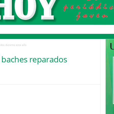
ados durante este año
l baches reparados
Pinterest
WhatsApp
Email
Print