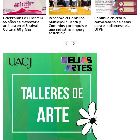
Celebrarán Los Frontera
Reconoce el Gobierno
Continúa abierta la
55 años de trayectoria
Municipal a Bosch y
convocatoria de becas
artística en el Festival
Cummins por impulsar
para estudiantes de la
Cultural 60 y Más
una industria limpia y
UTPN
sostenible