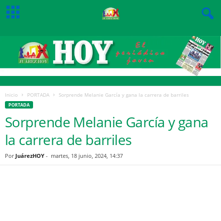
Inicio
PORTADA
Sorprende Melanie García y gana la carrera de barriles
PORTADA
Sorprende Melanie García y gana
la carrera de barriles
Por
JuárezHOY
-
martes, 18 junio, 2024, 14:37
Facebook
Twitter
Pinterest
WhatsApp
Email