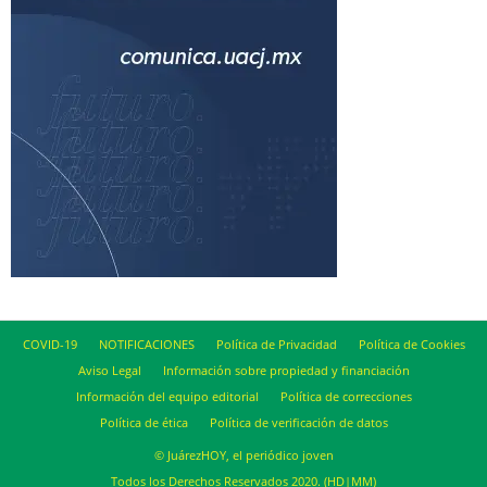
COVID-19
NOTIFICACIONES
Política de Privacidad
Política de Cookies
Aviso Legal
Información sobre propiedad y financiación
Información del equipo editorial
Política de correcciones
Política de ética
Política de verificación de datos
© JuárezHOY, el periódico joven
Todos los Derechos Reservados 2020. (HD|MM)