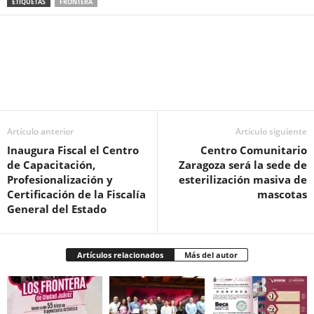
ETIQUETAS
FRONTERA
Facebook
Twitter
Pinterest
WhatsApp
Email
Artículo anterior
Artículo siguiente
Inaugura Fiscal el Centro
Centro Comunitario
de Capacitación,
Zaragoza será la sede de
Profesionalización y
esterilización masiva de
Certificación de la Fiscalía
mascotas
General del Estado
Artículos relacionados
Más del autor