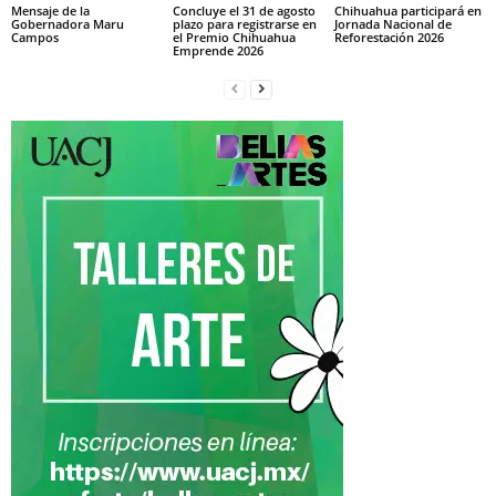
Mensaje de la
Concluye el 31 de agosto
Chihuahua participará en
Gobernadora Maru
plazo para registrarse en
Jornada Nacional de
Campos
el Premio Chihuahua
Reforestación 2026
Emprende 2026