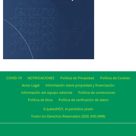
COVID-19
NOTIFICACIONES
Política de Privacidad
Política de Cookies
Aviso Legal
Información sobre propiedad y financiación
Información del equipo editorial
Política de correcciones
Política de ética
Política de verificación de datos
© JuárezHOY, el periódico joven
Todos los Derechos Reservados 2020. (HD|MM)