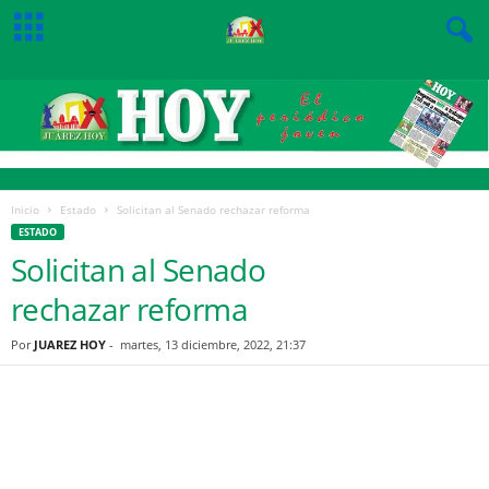
Inicio
Estado
Solicitan al Senado rechazar reforma
ESTADO
Solicitan al Senado
rechazar reforma
Por
JUAREZ HOY
-
martes, 13 diciembre, 2022, 21:37
Facebook
Twitter
Pinterest
WhatsApp
Email