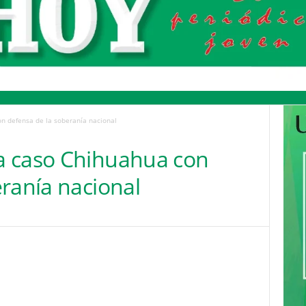
n defensa de la soberanía nacional
a caso Chihuahua con
ranía nacional
Pinterest
WhatsApp
Email
Print