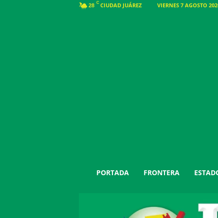
C
CIUDAD JUÁREZ
VIERNES 7 AGOSTO 2026
28
J
PORTADA
FRONTERA
ESTAD
u
á
r
e
z