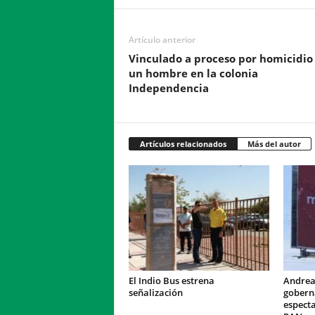
Artículo anterior
Vinculado a proceso por homicidio
un hombre en la colonia
Independencia
Artículos relacionados
Más del autor
El Indio Bus estrena
Andrea
señalización
gobern
especta