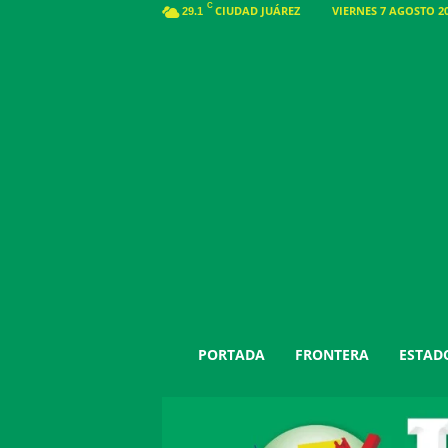
C
CIUDAD JUÁREZ
VIERNES 7 AGOSTO 20
29.1
J
PORTADA
FRONTERA
ESTAD
u
á
r
e
z