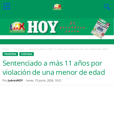
Inicio
Frontera
Sentenciado a más 11 años por violación de una menor de edad
FRONTERA
PORTADA
Sentenciado a más 11 años por
violación de una menor de edad
Por
JuárezHOY
-
lunes, 15 junio, 2026, 10:21
Facebook
Twitter
Pinterest
WhatsApp
Email