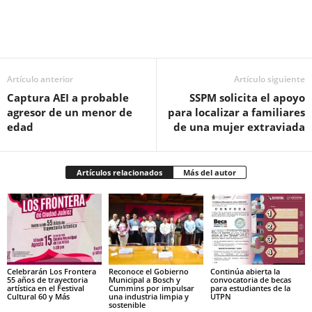
Facebook
Twitter
Pinterest
WhatsApp
Email
Artículo anterior
Artículo siguiente
Captura AEI a probable
SSPM solicita el apoyo
agresor de un menor de
para localizar a familiares
edad
de una mujer extraviada
Artículos relacionados
Más del autor
Celebrarán Los Frontera
Reconoce el Gobierno
Continúa abierta la
55 años de trayectoria
Municipal a Bosch y
convocatoria de becas
artística en el Festival
Cummins por impulsar
para estudiantes de la
Cultural 60 y Más
una industria limpia y
UTPN
sostenible