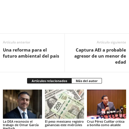
Facebook
Twitter
Pinterest
WhatsApp
Email
Artículo anterior
Artículo siguiente
Una reforma para el
Captura AEI a probable
futuro ambiental del país
agresor de un menor de
edad
Artículos relacionados
Más del autor
La DEA reconocio el
El peso mexicano registro
Cruz Pérez Cuéllar critica
trabajo de Omar García
ganancias este miércoles
a bonilla como alcalde
Harfuch