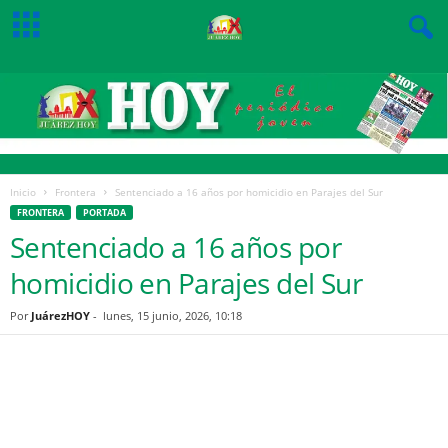
Inicio
Frontera
Sentenciado a 16 años por homicidio en Parajes del Sur
FRONTERA
PORTADA
Sentenciado a 16 años por
homicidio en Parajes del Sur
Por
JuárezHOY
-
lunes, 15 junio, 2026, 10:18
Facebook
Twitter
Pinterest
WhatsApp
Email