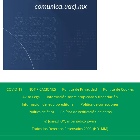
COVID-19
NOTIFICACIONES
Política de Privacidad
Política de Cookies
Aviso Legal
Información sobre propiedad y financiación
Información del equipo editorial
Política de correcciones
Política de ética
Política de verificación de datos
© JuárezHOY, el periódico joven
Todos los Derechos Reservados 2020. (HD|MM)