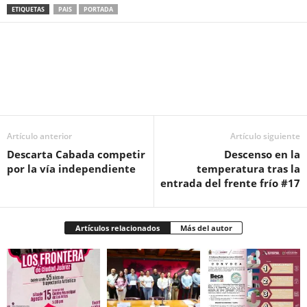
ETIQUETAS
PAIS
PORTADA
Facebook
Twitter
Pinterest
WhatsApp
Email
Artículo anterior
Artículo siguiente
Descarta Cabada competir
Descenso en la
por la vía independiente
temperatura tras la
entrada del frente frío #17
Artículos relacionados
Más del autor