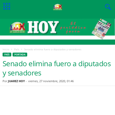
Inicio
País
Senado elimina fuero a diputados y senadores
PAÍS
PORTADA
Senado elimina fuero a diputados
y senadores
Por
JUAREZ HOY
-
viernes, 27 noviembre, 2020, 01:46
Facebook
Twitter
Pinterest
WhatsApp
Email