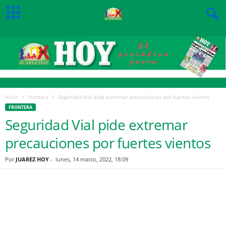
Inicio
Frontera
Seguridad Vial pide extremar precauciones por fuertes vientos
FRONTERA
Seguridad Vial pide extremar
precauciones por fuertes vientos
Por
JUAREZ HOY
-
lunes, 14 marzo, 2022, 18:09
Facebook
Twitter
Pinterest
WhatsApp
Email