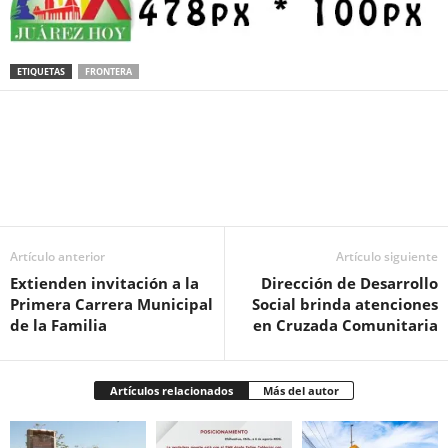
ETIQUETAS
FRONTERA
Facebook
Twitter
Pinterest
WhatsApp
Email
Artículo anterior
Artículo siguiente
Extienden invitación a la
Dirección de Desarrollo
Primera Carrera Municipal
Social brinda atenciones
de la Familia
en Cruzada Comunitaria
Artículos relacionados
Más del autor