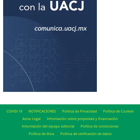
COVID-19
NOTIFICACIONES
Política de Privacidad
Política de Cookies
Aviso Legal
Información sobre propiedad y financiación
Información del equipo editorial
Política de correcciones
Política de ética
Política de verificación de datos