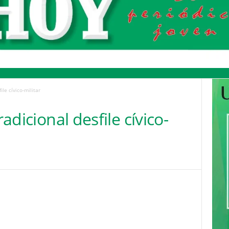
ile cívico-militar
radicional desfile cívico-
Pinterest
WhatsApp
Email
Print