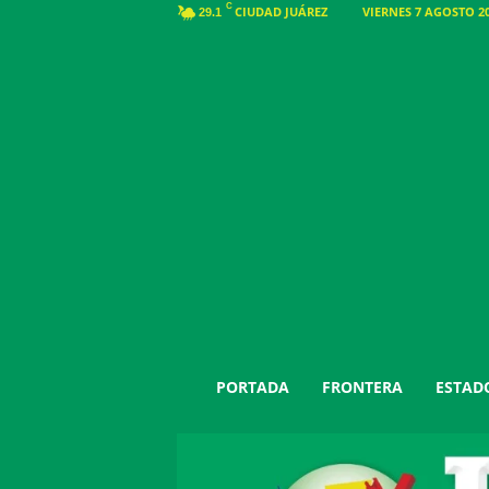
C
CIUDAD JUÁREZ
VIERNES 7 AGOSTO 20
29.1
J
PORTADA
FRONTERA
ESTAD
u
á
r
e
z