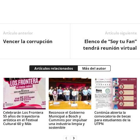
Facebook
Twitter
Pinterest
WhatsApp
Email
Artículo anterior
Artículo siguiente
Vencer la corrupción
Elenco de “Soy tu Fan”
tendrá reunión virtual
Artículos relacionados
Más del autor
Celebrarán Los Frontera
Reconoce el Gobierno
Continúa abierta la
55 años de trayectoria
Municipal a Bosch y
convocatoria de becas
artística en el Festival
Cummins por impulsar
para estudiantes de la
Cultural 60 y Más
una industria limpia y
UTPN
sostenible