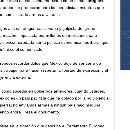
e calificó al país latinoamericano como el más peligroso
arantías de protección para los periodistas, mientras que
an suministrado armas a Ucrania.
s a la estrategia reaccionaria y golpista del grupo
formación, impulsada por millones de mexicanos para
violencia heredada por la política económica neoliberal que
s”, dice el comunicado.
uropeos recordándoles que México dejó de ser tierra de
 trabajan para hacer respetar la libertad de expresión y el
njerencia externa.
s como sucedía en gobiernos anteriores, cuando ustedes,
éxico es un país pacifista que ha optado por la no violencia
a guerra; no enviamos armas a ningún país bajo ninguna
iendo ahora”, reza el documento.
iese en la situación que describe el Parlamento Europeo,