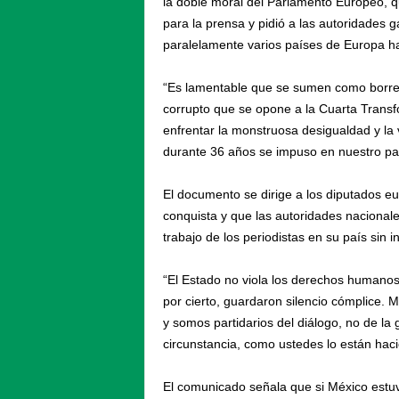
la doble moral del Parlamento Europeo, qu
para la prensa y pidió a las autoridades g
paralelamente varios países de Europa h
“Es lamentable que se sumen como borrego
corrupto que se opone a la Cuarta Trans
enfrentar la monstruosa desigualdad y la 
durante 36 años se impuso en nuestro paí
El documento se dirige a los diputados e
conquista y que las autoridades nacionales
trabajo de los periodistas en su país sin i
“El Estado no viola los derechos humano
por cierto, guardaron silencio cómplice. M
y somos partidarios del diálogo, no de l
circunstancia, como ustedes lo están hac
El comunicado señala que si México estuv