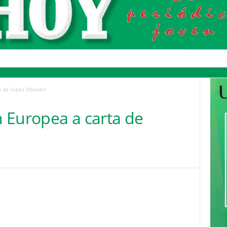
a de López Obrador
 Europea a carta de
Pinterest
WhatsApp
Email
Print