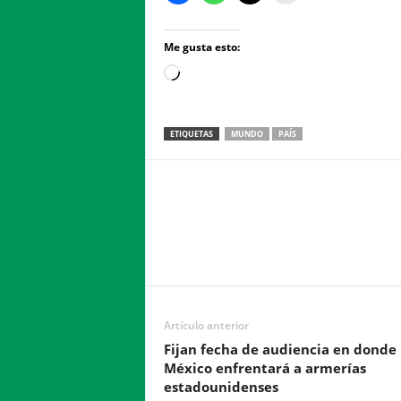
Me gusta esto:
Loading…
ETIQUETAS
MUNDO
PAÍS
Facebook
Twitter
Compartir
Artículo anterior
Fijan fecha de audiencia en donde
México enfrentará a armerías
estadounidenses