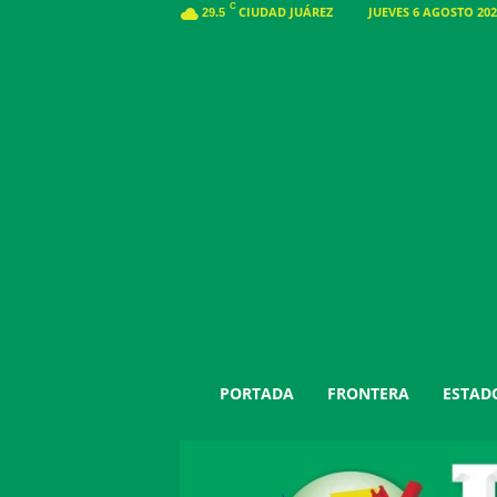
C
CIUDAD JUÁREZ
JUEVES 6 AGOSTO 202
29.5
J
PORTADA
FRONTERA
ESTAD
u
á
r
e
z