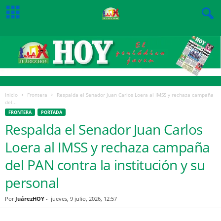
Inicio
Frontera
Respalda el Senador Juan Carlos Loera al IMSS y rechaza campaña
del...
FRONTERA
PORTADA
Respalda el Senador Juan Carlos
Loera al IMSS y rechaza campaña
del PAN contra la institución y su
personal
Por
JuárezHOY
-
jueves, 9 julio, 2026, 12:57