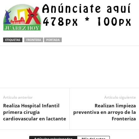
ETIQUETAS
FRONTERA
PORTADA
Facebook
Twitter
Pinterest
WhatsApp
Email
Artículo anterior
Artículo siguiente
Realiza Hospital Infantil
Realizan limpieza
primera cirugía
preventiva en arroyo de la
cardiovascular en lactante
Fronteriza
Artículos relacionados
Más del autor