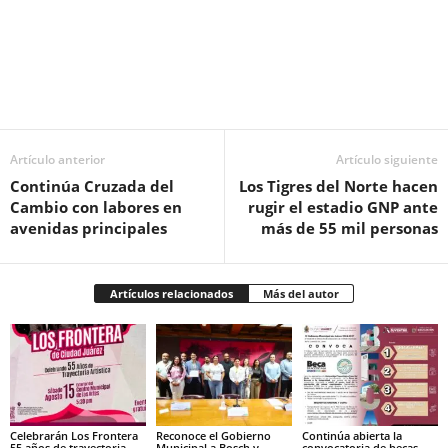
Facebook
Twitter
Pinterest
WhatsApp
Email
Artículo anterior
Artículo siguiente
Continúa Cruzada del
Los Tigres del Norte hacen
Cambio con labores en
rugir el estadio GNP ante
avenidas principales
más de 55 mil personas
Artículos relacionados
Más del autor
Celebrarán Los Frontera
Reconoce el Gobierno
Continúa abierta la
55 años de trayectoria
Municipal a Bosch y
convocatoria de becas