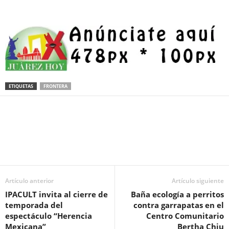
ETIQUETAS
FRONTERA
Facebook
Twitter
Pinterest
WhatsApp
Email
Artículo anterior
Artículo siguiente
IPACULT invita al cierre de
Baña ecología a perritos
temporada del
contra garrapatas en el
espectáculo “Herencia
Centro Comunitario
Mexicana”
Bertha Chiu