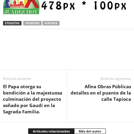
ETIQUETAS
FRONTERA
PORTADA
Facebook
Twitter
Pinterest
WhatsApp
Email
Artículo anterior
Artículo siguiente
El Papa otorga su
Afina Obras Públicas
bendición a la majestuosa
detalles en el puente de la
culminación del proyecto
calle Tapioca
soñado por Gaudí en la
Sagrada Familia.
Artículos relacionados
Más del autor