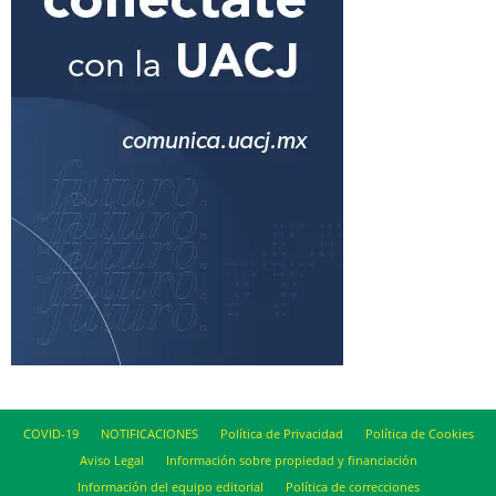
COVID-19
NOTIFICACIONES
Política de Privacidad
Política de Cookies
Aviso Legal
Información sobre propiedad y financiación
Información del equipo editorial
Política de correcciones