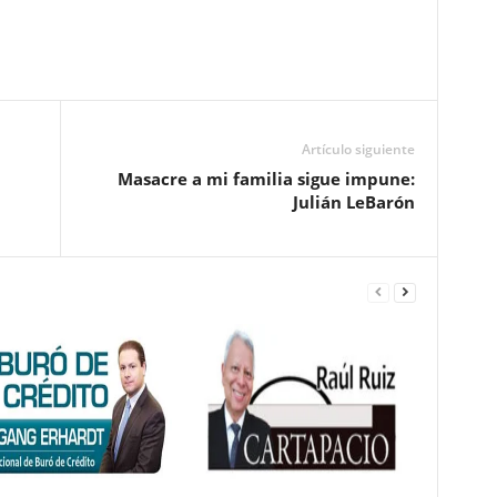
Pinterest
WhatsApp
Email
Print
Artículo siguiente
Masacre a mi familia sigue impune:
Julián LeBarón