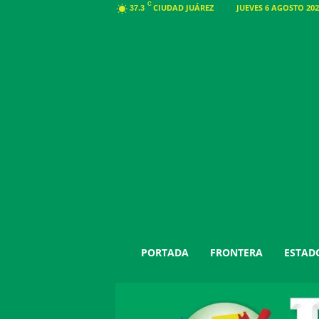
C
CIUDAD JUÁREZ
JUEVES 6 AGOSTO 202
37.3
J
PORTADA
FRONTERA
ESTAD
u
á
r
e
z