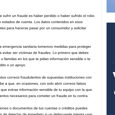
e sufrir un fraude
es haber perdido o haber sufrido el robo
 o estados de cuenta. Los datos contenidos en esos
tes para hacerse pasar por un consumidor y solicitar
la emergencia sanitaria tomemos medidas
para proteger
ra evitar ser víctimas de fraudes. Lo primero que debes
o llamdas en los que te pidan información sensible o te
dito o un apoyo.
estos correos fraudulentos
de supuestas instituciones con
be a que, en ocasiones, con solo abrir correos falsos
que extrae información sensible de tu equipo con la que
entos necesarios para cometer un fraude en tu contra.
ciones
o documentos de tus cuentas o créditos puedes
 fin de detectar de inmediato si un delincuente intenta usar