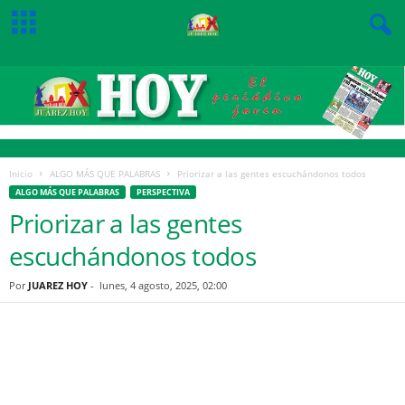
Inicio
ALGO MÁS QUE PALABRAS
Priorizar a las gentes escuchándonos todos
ALGO MÁS QUE PALABRAS
PERSPECTIVA
Priorizar a las gentes
escuchándonos todos
Por
JUAREZ HOY
-
lunes, 4 agosto, 2025, 02:00
Facebook
Twitter
Pinterest
WhatsApp
Email