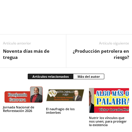
Facebook
Twitter
Pinterest
WhatsApp
Email
Artículo anterior
Artículo siguiente
Noventa días más de
¿Producción petrolera en
tregua
riesgo?
Artículos relacionados
Más del autor
Jornada Nacional de
El naufragio de los
Reforestación 2026
imberbes
Nutrir los vínculos que
nos unen; para proteger
la existencia