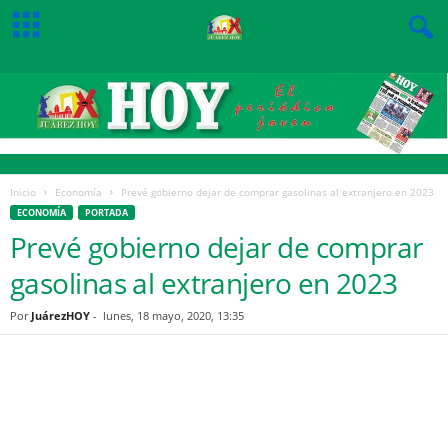
Inicio
Economía
Prevé gobierno dejar de comprar gasolinas al extranjero en 2023
ECONOMÍA
PORTADA
Prevé gobierno dejar de comprar
gasolinas al extranjero en 2023
Por
JuárezHOY
-
lunes, 18 mayo, 2020, 13:35
Facebook
Twitter
Pinterest
WhatsApp
Email