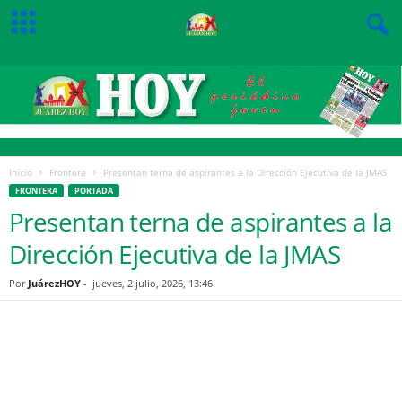
Inicio
Frontera
Presentan terna de aspirantes a la Dirección Ejecutiva de la JMAS
FRONTERA
PORTADA
Presentan terna de aspirantes a la
Dirección Ejecutiva de la JMAS
Por
JuárezHOY
-
jueves, 2 julio, 2026, 13:46
Facebook
Twitter
Pinterest
WhatsApp
Email