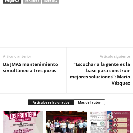
ETIQUETAS
FRONTERA
PORTADA
Facebook
Twitter
Pinterest
WhatsApp
Email
Artículo anterior
Artículo siguiente
Da JMAS mantenimiento
“Escuchar a la gente es la
simultáneo a tres pozos
base para construir
mejores soluciones”: Mario
Vázquez
Artículos relacionados
Más del autor