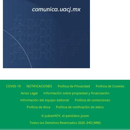
COVID-19
NOTIFICACIONES
Política de Privacidad
Política de Cookies
Aviso Legal
Información sobre propiedad y financiación
Información del equipo editorial
Política de correcciones
Política de ética
Política de verificación de datos
© JuárezHOY, el periódico joven
Todos los Derechos Reservados 2020. (HD|MM)