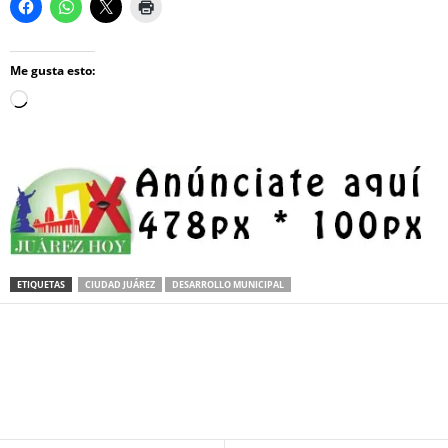
Me gusta esto:
Loading…
ETIQUETAS
CIUDAD JUÁREZ
DESARROLLO MUNICIPAL
Facebook
Twitter
Pinterest
WhatsApp
Email