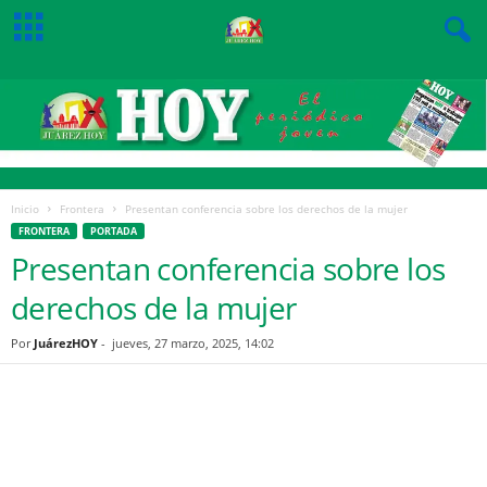
Inicio
Frontera
Presentan conferencia sobre los derechos de la mujer
FRONTERA
PORTADA
Presentan conferencia sobre los
derechos de la mujer
Por
JuárezHOY
-
jueves, 27 marzo, 2025, 14:02
Facebook
Twitter
Pinterest
WhatsApp
Email