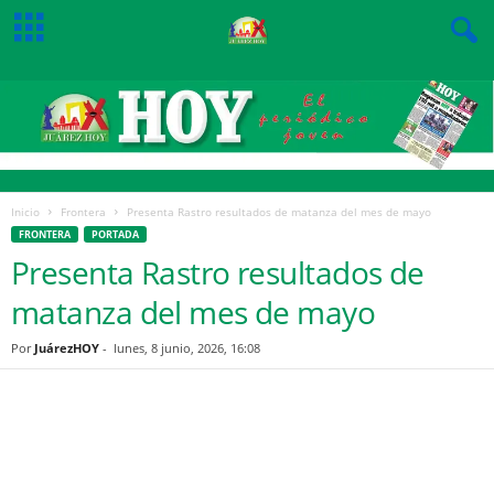
Inicio
Frontera
Presenta Rastro resultados de matanza del mes de mayo
FRONTERA
PORTADA
Presenta Rastro resultados de
matanza del mes de mayo
Por
JuárezHOY
-
lunes, 8 junio, 2026, 16:08
Facebook
Twitter
Pinterest
WhatsApp
Email