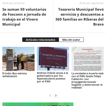
Artículo anterior
Artículo siguiente
Se suman 50 voluntarios
Tesorería Municipal llevó
de Foxconn a jornada de
servicios y descuentos a
trabajo en el Vivero
360 familias en Riberas del
Municipal
Bravo
Artículos relacionados
Más del autor
Andrea Chávez acusa a la
El Indio Bus estrena
La verdadera muerte está
gobernadora por los
señalización
con el PAN desde Felipe
espectaculares puestos
Calderón: con
por el PAN
propaganda buscan
engañar y distorsionar la
realidad