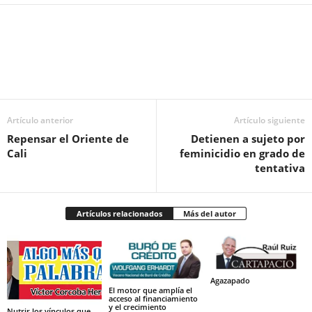
Facebook
Twitter
Pinterest
WhatsApp
Email
Artículo anterior
Artículo siguiente
Repensar el Oriente de
Detienen a sujeto por
Cali
feminicidio en grado de
tentativa
Artículos relacionados
Más del autor
Agazapado
El motor que amplía el
acceso al financiamiento
y el crecimiento
Nutrir los vínculos que