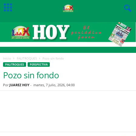
Inicio
PALITROQUES
Pozo sin fondo
PALITROQUES
PERSPECTIVA
Pozo sin fondo
Por
JUAREZ HOY
-
martes, 7 julio, 2026, 04:00
Facebook
Twitter
Pinterest
WhatsApp
Email