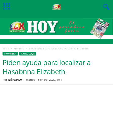
Inicio
Frontera
Piden ayuda para localizar a Hasabnna Elizabeth
FRONTERA
PATRULLAJE
Piden ayuda para localizar a
Hasabnna Elizabeth
Por
JuárezHOY
-
martes, 18 enero, 2022, 19:41
Facebook
Twitter
Pinterest
WhatsApp
Email