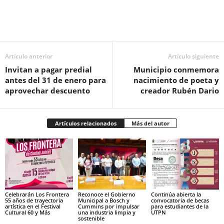
Facebook
Twitter
Pinterest
WhatsApp
Email
Artículo anterior
Artículo siguiente
Invitan a pagar predial
Municipio conmemora
antes del 31 de enero para
nacimiento de poeta y
aprovechar descuento
creador Rubén Dario
Artículos relacionados
Más del autor
Celebrarán Los Frontera
Reconoce el Gobierno
Continúa abierta la
55 años de trayectoria
Municipal a Bosch y
convocatoria de becas
artística en el Festival
Cummins por impulsar
para estudiantes de la
Cultural 60 y Más
una industria limpia y
UTPN
sostenible