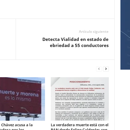
Pinterest
WhatsApp
Email
Print
Artículo siguiente
Detecta Vialidad en estado de
ebriedad a 55 conductores
 Chávez acusa a la
La verdadera muerte está con el
adora por los
PAN desde Felipe Calderón: con