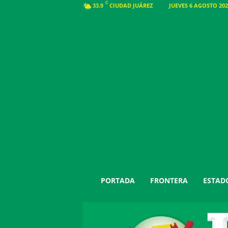
C
CIUDAD JUÁREZ
JUEVES 6 AGOSTO 202
33.9
J
PORTADA
FRONTERA
ESTAD
u
á
r
e
z