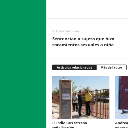
Facebook
Twitter
Compartir
Artículo anterior
Sentencian a sujeto que hizo
tocamientos sexuales a niña
Artículos relacionados
Más del autor
El Indio Bus estrena
Andrea
señalización
gobern