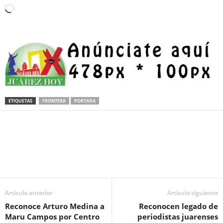
Loading…
ETIQUETAS
FRONTERA
PORTADA
Facebook
Twitter
Pinterest
WhatsApp
Email
Artículo anterior
Artículo siguiente
Reconoce Arturo Medina a
Reconocen legado de
Maru Campos por Centro
periodistas juarenses