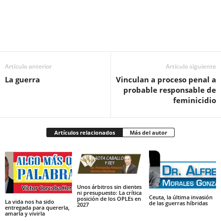
Facebook
Twitter
Pinterest
WhatsApp
Email
Artículo anterior
Artículo siguiente
La guerra
Vinculan a proceso penal a
probable responsable de
feminicidio
Artículos relacionados
Más del autor
Unos árbitros sin dientes
ni presupuesto: La crítica
Ceuta, la última invasión
posición de los OPLEs en
La vida nos ha sido
de las guerras híbridas
2027
entregada para quererla,
amarla y vivirla