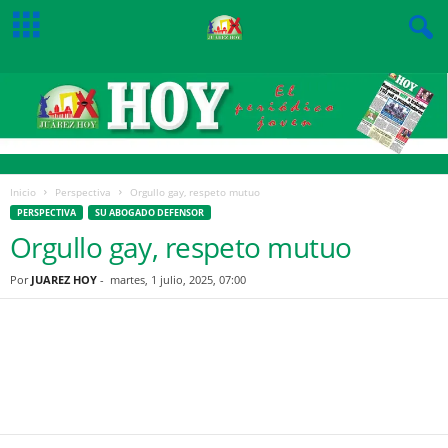
Inicio
Perspectiva
Orgullo gay, respeto mutuo
PERSPECTIVA
SU ABOGADO DEFENSOR
Orgullo gay, respeto mutuo
Por
JUAREZ HOY
-
martes, 1 julio, 2025, 07:00
Facebook
Twitter
Pinterest
WhatsApp
Email