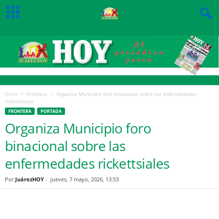
Inicio
Frontera
Organiza Municipio foro binacional sobre las enfermedades
rickettsiales
FRONTERA
PORTADA
Organiza Municipio foro
binacional sobre las
enfermedades rickettsiales
Por
JuárezHOY
-
jueves, 7 mayo, 2026, 13:53