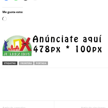
Me gusta esto:
Loading…
ETIQUETAS
FRONTERA
PORTADA
Facebook
Twitter
Pinterest
WhatsApp
Email
Artículo anterior
Artículo siguiente