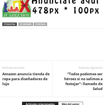
ETIQUETAS
ECONOMÍA
PORTADA
Facebook
Twitter
Pinterest
WhatsApp
Email
Artículo anterior
Artículo siguiente
Amazon anuncia tienda de
“Todos podemos ser
ropa para diseñadores de
héroes si no salimos a
lujo
festejar”: llamado de
Salud
Artículos relacionados
Más del autor