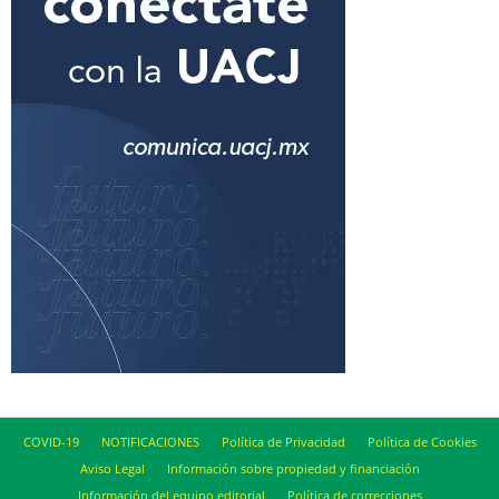
COVID-19
NOTIFICACIONES
Política de Privacidad
Política de Cookies
Aviso Legal
Información sobre propiedad y financiación
Información del equipo editorial
Política de correcciones