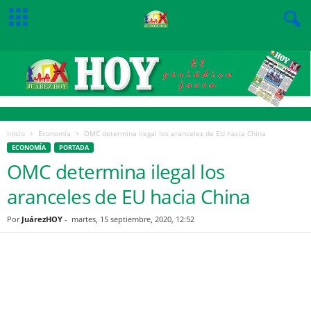
Inicio
Economía
OMC determina ilegal los aranceles de EU hacia China
ECONOMÍA
PORTADA
OMC determina ilegal los
aranceles de EU hacia China
Por
JuárezHOY
-
martes, 15 septiembre, 2020, 12:52
Facebook
Twitter
Pinterest
WhatsApp
Email