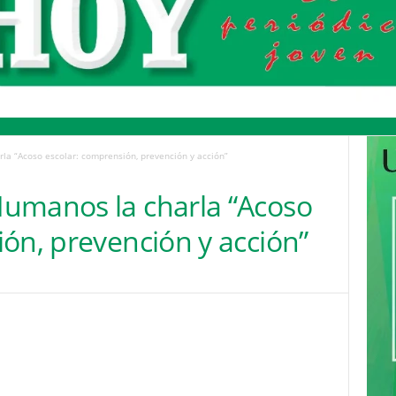
la “Acoso escolar: comprensión, prevención y acción”
umanos la charla “Acoso
ón, prevención y acción”
Pinterest
WhatsApp
Email
Print