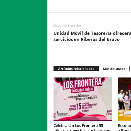
Facebook
Twitter
Compartir
Artículo anterior
Unidad Móvil de Tesorería ofrecerá
servicios en Riberas del Bravo
Artículos relacionados
Más del autor
Celebrarán Los Frontera 55
Recono
años de trayectoria artística en
a Bosc