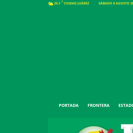
C
CIUDAD JUÁREZ
SÁBADO 8 AGOSTO 20
26.3
J
PORTADA
FRONTERA
ESTAD
u
á
r
e
z