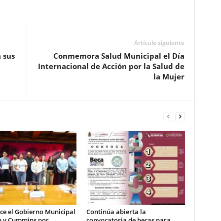
Pinterest
WhatsApp
Email
Print
Artículo siguiente
 sus
Conmemora Salud Municipal el Día
Internacional de Acción por la Salud de
la Mujer
ce el Gobierno Municipal
Continúa abierta la
h y Cummins por
convocatoria de becas para