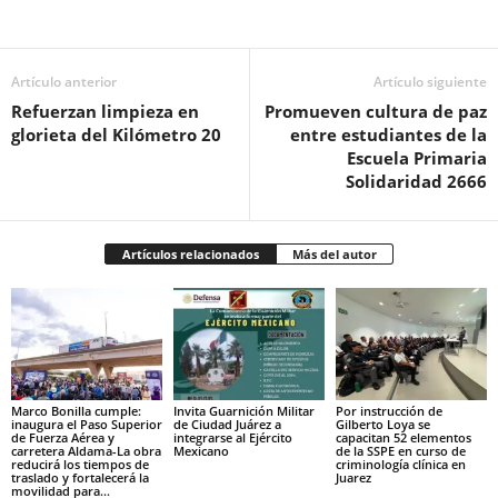
Facebook
Twitter
Pinterest
WhatsApp
Email
Artículo anterior
Artículo siguiente
Refuerzan limpieza en
Promueven cultura de paz
glorieta del Kilómetro 20
entre estudiantes de la
Escuela Primaria
Solidaridad 2666
Artículos relacionados
Más del autor
Marco Bonilla cumple:
Invita Guarnición Militar
Por instrucción de
inaugura el Paso Superior
de Ciudad Juárez a
Gilberto Loya se
de Fuerza Aérea y
integrarse al Ejército
capacitan 52 elementos
carretera Aldama-La obra
Mexicano
de la SSPE en curso de
reducirá los tiempos de
criminología clínica en
traslado y fortalecerá la
Juarez
movilidad para...