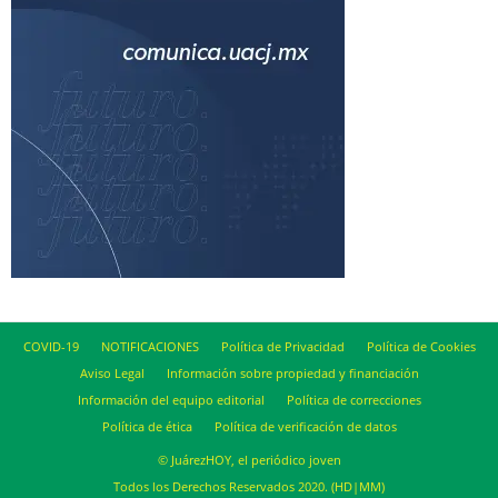
COVID-19
NOTIFICACIONES
Política de Privacidad
Política de Cookies
Aviso Legal
Información sobre propiedad y financiación
Información del equipo editorial
Política de correcciones
Política de ética
Política de verificación de datos
© JuárezHOY, el periódico joven
Todos los Derechos Reservados 2020. (HD|MM)