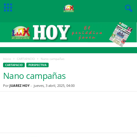
Inicio
CARTAPACIO
Nano campañas
CARTAPACIO
PERSPECTIVA
Nano campañas
Por
JUAREZ HOY
-
jueves, 3 abril, 2025, 04:00
Facebook
Twitter
Pinterest
WhatsApp
Email