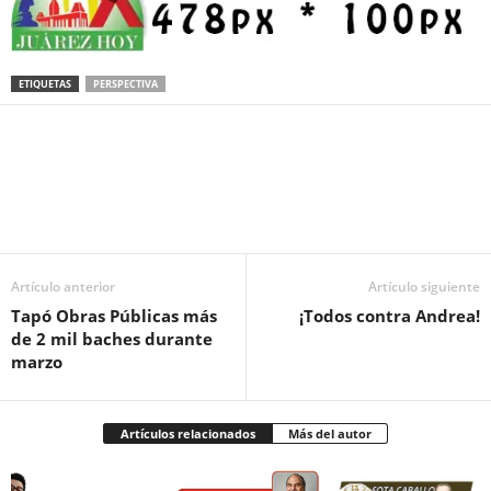
ETIQUETAS
PERSPECTIVA
Facebook
Twitter
Pinterest
WhatsApp
Email
Artículo anterior
Artículo siguiente
Tapó Obras Públicas más
¡Todos contra Andrea!
de 2 mil baches durante
marzo
Artículos relacionados
Más del autor